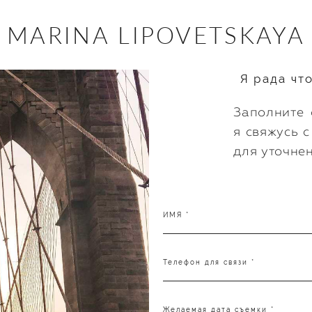
MARINA LIPOVETSKAYA
Я рада чт
Заполните 
я свяжусь 
для уточнен
ИМЯ *
Телефон для связи *
Желаемая дата съемки *